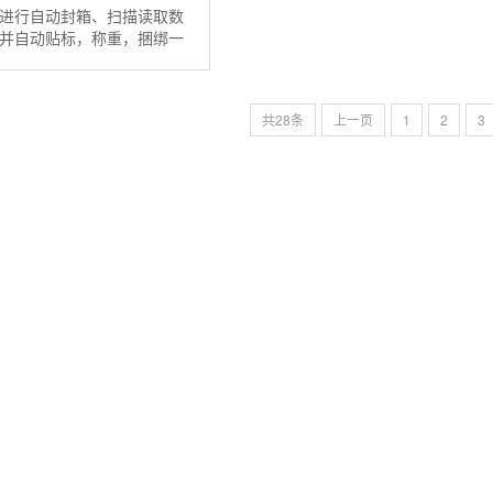
进行自动封箱、扫描读取数
并自动贴标，称重，捆绑一
现无人化打印和贴标生产。
码扫描 器、机器视觉、称
等...
共28条
上一页
1
2
3