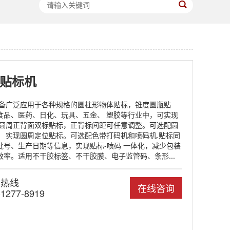
瓶贴标机
设备广泛应用于各种规格的圆柱形物体贴标，锥度圆瓶贴
食品、医药、日化、玩具、五金、 塑胶等行业中，可实现
、圆周正背面双标贴标，正背标间距可任意调整。可选配圆
， 实现圆周定位贴标。可选配色带打码机和喷码机.贴标同
批号、生产日期等信息，实现贴标-喷码 一体化，减少包装
率。适用不干胶标签、不干胶膜、电子监管码、条形...
国热线
在线咨询
-1277-8919