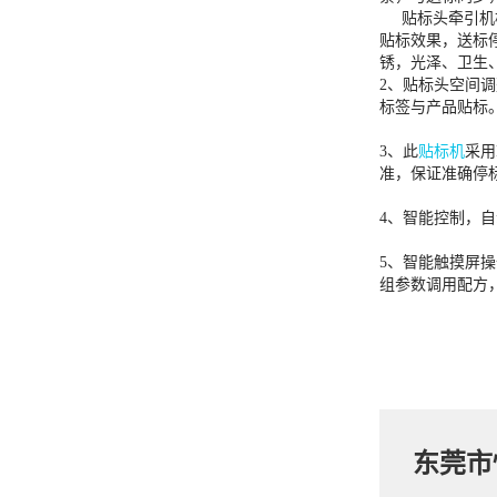
贴标头牵引机构
贴标效果，送标
锈，光泽、卫生、
2、贴标头空间
标签与产品贴标
3、此
贴标机
采用
准，保证准确停标
4、智能控制，
5、智能触摸屏
组参数调用配方
东莞市