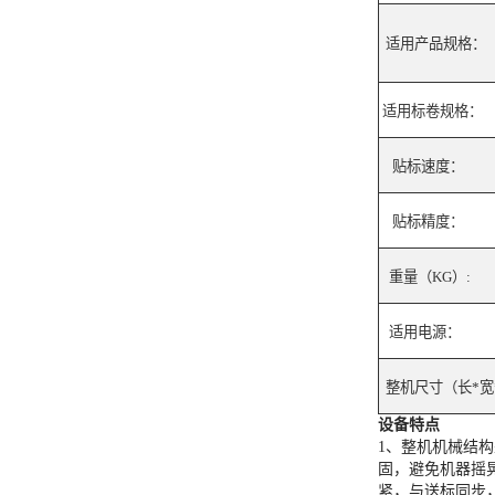
适用产品规格：
适用标卷规格：
贴标速度：
贴标精度：
重量（
KG
）
:
适用电源：
整机尺寸（长
*
宽
设备特点
1、整机机械结
固，避免机器摇
紧，与送标同步