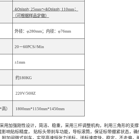
25mm
～
110mm
；
&Oslash;
&Oslash;
（可根据样品定做）
外径：
φ280mm
；内径：
φ76mm
20
－
60PCS//Min
±1mm
约
180KG
220V/50HZ
*
高）
1800mm*1150mm*1450mm
构采用加强刚性设计，简洁、稳重，采用三杆调整机构，利用三角形的支
晃影响贴标精度， 贴标头带刹车功能，导标滚筒，保证标带绷紧状态，
，附加间微式刹车，实现高速恒张力送标，送标速度快，稳定，不走偏，确