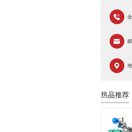
全
邮
地
热品推荐