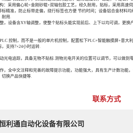
：采用偏心轮+金刚砂辊+双轴包胶工艺，经久耐用，贴标，采用高速伺
停标精准，防止标带走偏，绕行标签也方便 节约时间；设备铝合金材料
耐用.
调整，设备含XY轴调整，使整个贴标头能实现前后、上下以均可调，更换
。
PLC 控制，而不是一般的单片机控制，配置松下PLC+智能触摸屏+意
，支持7×24小时运转.
自动光电追踪，具备无物不贴标.测物光电开关的位置可以调节，可以做到
操作，全中文注释和完善的故障提示功能，功能强大，具有生产计数功能，
，切换产品快捷等.
联系方式
恒利通自动化设备有限公司